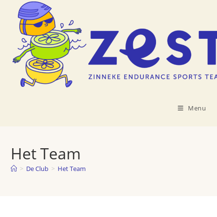
Ga
naar
inhoud
Menu
Het Team
>
De Club
>
Het Team