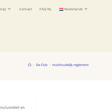
prijs
Contact
FAQ NL
Nederlands
>
De Club
>
Huishoudelijk reglement
nclusiviteit en