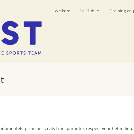
Welkom
De Club
Training en 
t
damentele principes zoals transparantie, respect voor het milieu, i