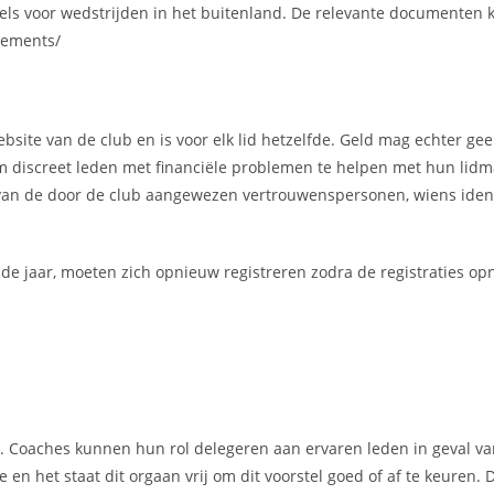
gels voor wedstrijden in het buitenland. De relevante documenten 
lements/
 website van de club en is voor elk lid hetzelfde. Geld mag echter 
m discreet leden met financiële problemen te helpen met hun lid
van de door de club aangewezen vertrouwenspersonen, wiens ident
nde jaar, moeten zich opnieuw registreren zodra de registraties o
ng. Coaches kunnen hun rol delegeren aan ervaren leden in geval va
 het staat dit orgaan vrij om dit voorstel goed of af te keuren. D