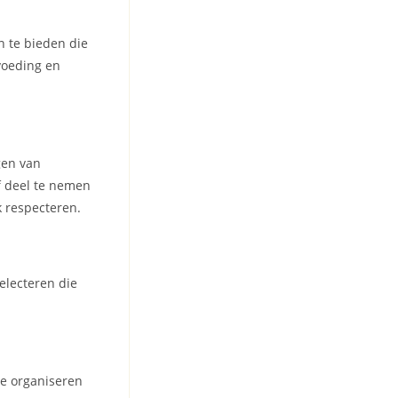
n te bieden die
voeding en
gen van
f deel te nemen
 respecteren.
electeren die
te organiseren