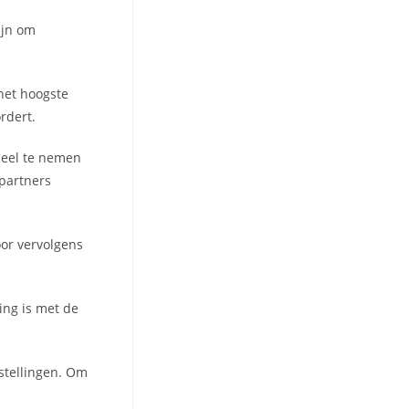
ijn om
(het hoogste
rdert.
deel te nemen
partners
oor vervolgens
ing is met de
stellingen. Om