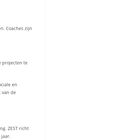
n. Coaches zijn
 projecten te
ociale en
t van de
ing. ZEST richt
jaar.