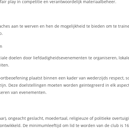
fair play in competitie en verantwoordelijk materiaalbeheer.
aches aan te werven en hen de mogelijkheid te bieden om te traine
b.
en
iale doelen door liefdadigheidsevenementen te organiseren, lokale
iten.
sportbeoefening plaatst binnen een kader van wederzijds respect, s
zijn. Deze doelstellingen moeten worden geïntegreerd in elk aspec
niseren van evenementen.
aar), ongeacht geslacht, moedertaal, religieuze of politieke overtuig
ntwikkeld. De minimumleeftijd om lid te worden van de club is 16 