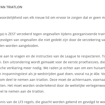
VAN TRIATLON
twoordelijkheid van elk nieuw lid om ervoor te zorgen dat er geen 
liga) is ZEST verzekerd tegen ongevallen tijdens georganiseerde tra
evolgen van ongevallen die niet gedekt zijn door de verzekering va
leden worden aangeboden.
ie aan te vragen en de instructies van de League te respecteren. T
en. Een uitzondering wordt gemaakt voor de eerste proefsessies, d
sche verklaring meer nodig. We raden je echter aan om een huisart
en inspanningstest als je wedstrijden gaat doen, vooral na je 40e. 
g om deel te nemen aan triatlon. Deze moet de achternaam, voorna
tten. Het moet worden ondertekend door de wettelijke vertegenwoo
el te nemen aan de triatlon.
nis van de LF3 regels, die geacht worden gekend en gevolgd te wo