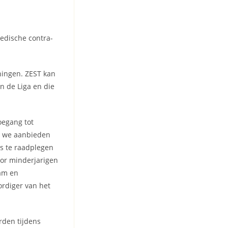
medische contra-
iningen. ZEST kan
n de Liga en die
oegang tot
ie we aanbieden
s te raadplegen
Voor minderjarigen
am en
rdiger van het
rden tijdens