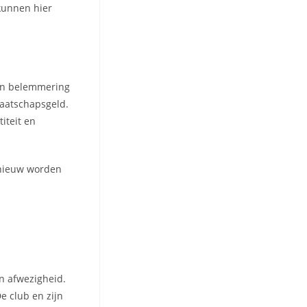
kunnen hier
geen belemmering
maatschapsgeld.
iteit en
pnieuw worden
n afwezigheid.
e club en zijn