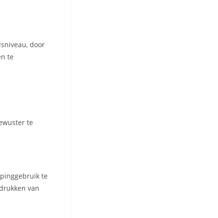
dsniveau, door
n te
ewuster te
opinggebruik te
adrukken van