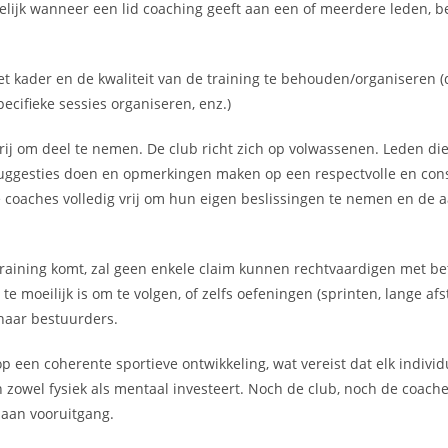
lijk wanneer een lid coaching geeft aan een of meerdere leden, b
t kader en de kwaliteit van de training te behouden/organiseren (
ecifieke sessies organiseren, enz.)
n vrij om deel te nemen. De club richt zich op volwassenen. Leden 
suggesties doen en opmerkingen maken op een respectvolle en cons
 de coaches volledig vrij om hun eigen beslissingen te nemen en de
training komt, zal geen enkele claim kunnen rechtvaardigen met be
moeilijk is om te volgen, of zelfs oefeningen (sprinten, lange afst
 haar bestuurders.
een coherente sportieve ontwikkeling, wat vereist dat elk individ
en zowel fysiek als mentaal investeert. Noch de club, noch de coac
aan vooruitgang.