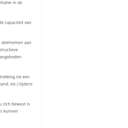
ehalve in de
de capaciteit van
die deelnemen aan
tructieve
 aangeboden
trekking tot een
and, etc.) tijdens
u zich bewust is
hes kunnen