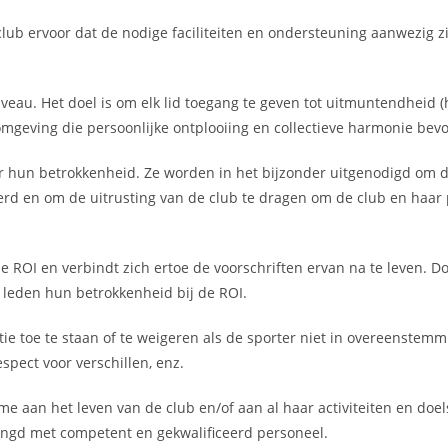
ub ervoor dat de nodige faciliteiten en ondersteuning aanwezig z
iveau. Het doel is om elk lid toegang te geven tot uitmuntendheid 
 omgeving die persoonlijke ontplooiing en collectieve harmonie bevo
r hun betrokkenheid. Ze worden in het bijzonder uitgenodigd om 
d en om de uitrusting van de club te dragen om de club en haar 
de ROI en verbindt zich ertoe de voorschriften ervan na te leven. D
e leden hun betrokkenheid bij de ROI.
tie toe te staan of te weigeren als de sporter niet in overeenstemm
spect voor verschillen, enz.
e aan het leven van de club en/of aan al haar activiteiten en doel
ringd met competent en gekwalificeerd personeel.