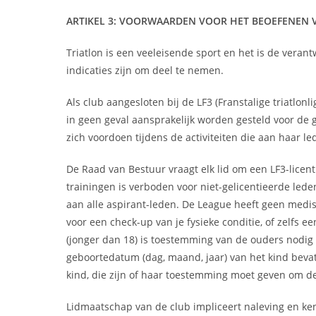
ARTIKEL 3: VOORWAARDEN VOOR HET BEOEFENEN 
Triatlon is een veeleisende sport en het is de veran
indicaties zijn om deel te nemen.
Als club aangesloten bij de LF3 (Franstalige triatlon
in geen geval aansprakelijk worden gesteld voor de g
zich voordoen tijdens de activiteiten die aan haar 
De Raad van Bestuur vraagt elk lid om een LF3-licent
trainingen is verboden voor niet-gelicentieerde led
aan alle aspirant-leden. De League heeft geen medi
voor een check-up van je fysieke conditie, of zelfs e
(jonger dan 18) is toestemming van de ouders nodi
geboortedatum (dag, maand, jaar) van het kind beva
kind, die zijn of haar toestemming moet geven om de
Lidmaatschap van de club impliceert naleving en ken