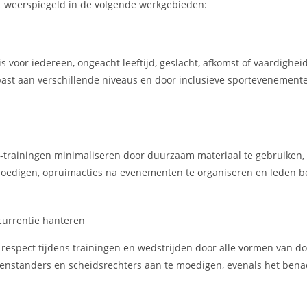
t weerspiegeld in de volgende werkgebieden:
 voor iedereen, ongeacht leeftijd, geslacht, afkomst of vaardighei
past aan verschillende niveaus en door inclusieve sportevenemente
-trainingen minimaliseren door duurzaam materiaal te gebruiken,
moedigen, opruimacties na evenementen te organiseren en leden b
currentie hanteren
respect tijdens trainingen en wedstrijden door alle vormen van d
genstanders en scheidsrechters aan te moedigen, evenals het ben