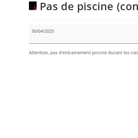
Pas de piscine (con
Pas
30/04/2025
de
piscine
(congés
Attention, pas d'entrainement piscine durant les con
scolaires)