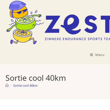
Skip
to
content
Menu
Sortie cool 40km
>
Sortie cool 40km