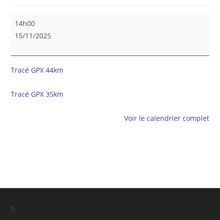
Sortie
14h00
vélo
15/11/2025
44km
(22-
24km/h)
Tracé GPX 44km
+
35km
Tracé GPX 35km
(20km/h)
Voir le calendrier complet
0