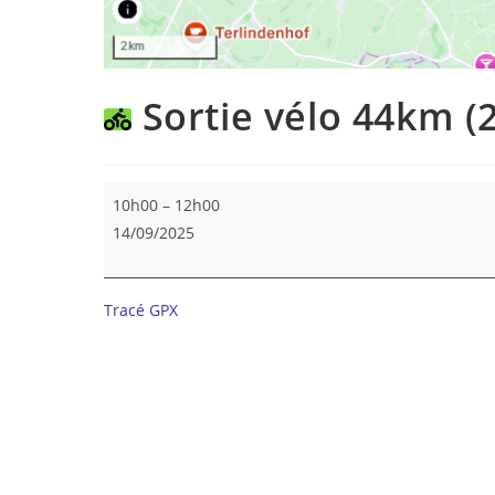
Sortie vélo 44km (
Sortie
10h00
–
12h00
vélo
14/09/2025
44km
(22-
24km/h)
Tracé GPX